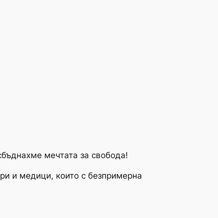
сбъднахме мечтата за свобода!
ари и медици, които с безпримерна