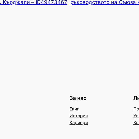
р. Кърджали – ID49473467
ръководството на Съюза 
За нас
Л
Екип
По
История
Ус
Кариери
Ко