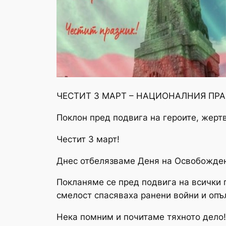
ЧЕСТИТ 3 МАРТ – НАЦИОНАЛНИЯ ПРА
Поклон пред подвига на героите, жерт
Честит 3 март!
Днес отбелязваме Деня на Освобождени
Покланяме се пред подвига на всички г
смелост спасяваха ранени войни и опъ
Нека помним и почитаме тяхното дело!