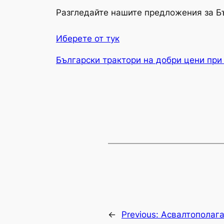
Разгледайте нашите предложения за Б
Иберете от тук
Български трактори на добри цени при
←
Previous:
Асвалтополаг