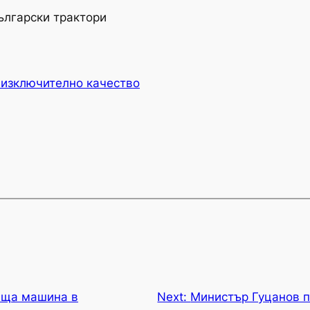
ългарски трактори
 изключително качество
аща машина в
Next:
Министър Гуцанов 