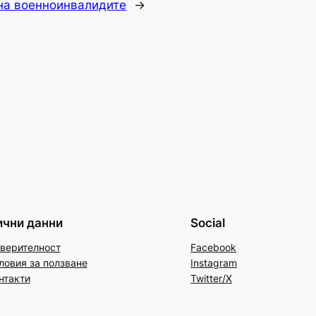
на военноинвалидите
→
ични данни
Social
верителност
Facebook
ловия за ползване
Instagram
нтакти
Twitter/X