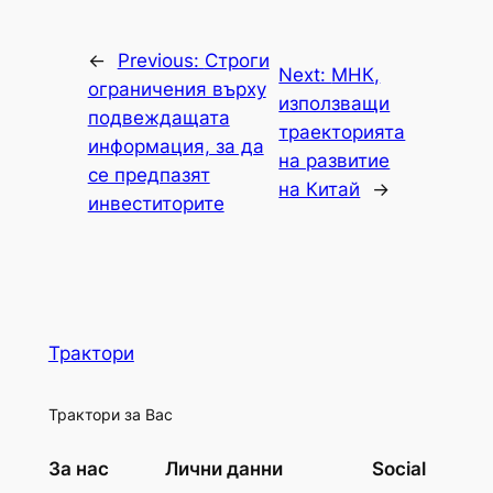
←
Previous:
Строги
Next:
МНК,
ограничения върху
използващи
подвеждащата
траекторията
информация, за да
на развитие
се предпазят
на Китай
→
инвеститорите
Трактори
Трактори за Вас
За нас
Лични данни
Social