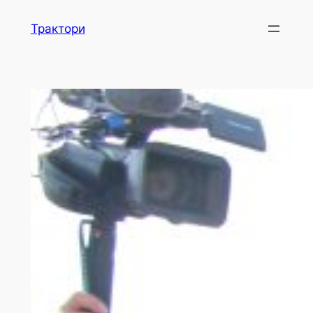
Skip
Трактори
to
content