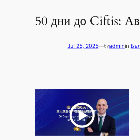
50 дни до Ciftis: А
Jul 25, 2025
—
admin
in
Бъл
by