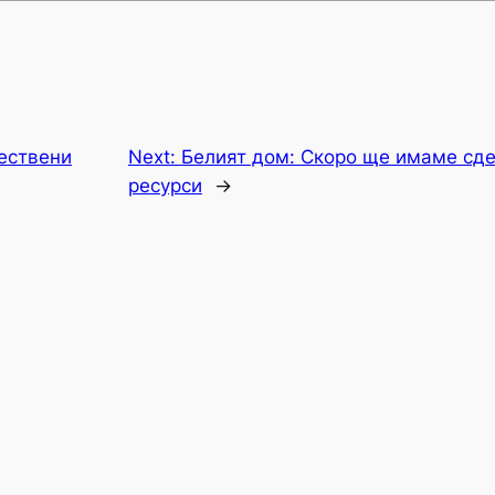
ествени
Next:
Белият дом: Скоро ще имаме сде
ресурси
→