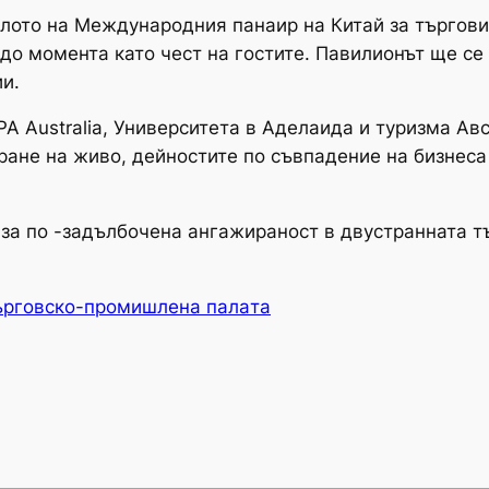
лото на Международния панаир на Китай за търговия
до момента като чест на гостите. Павилионът ще се
и.
A Australia, Университета в Аделаида и туризма Ав
ране на живо, дейностите по съвпадение на бизнеса
а за по -задълбочена ангажираност в двустранната т
ърговско-промишлена палaта