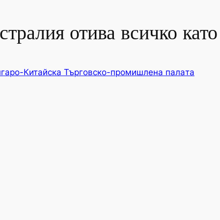
встралия отива всичко като
гаро-Китайска Търговско-промишлена палaта