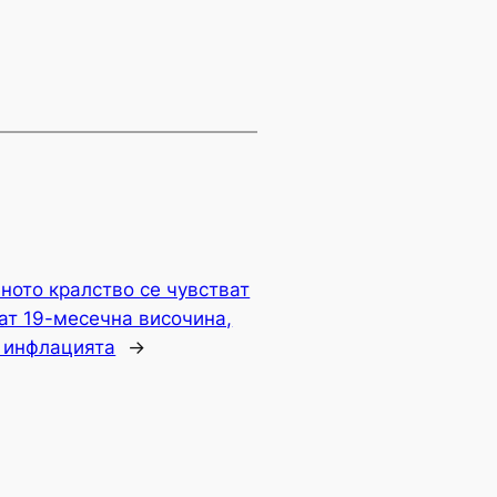
ното кралство се чувстват
ат 19-месечна височина,
 инфлацията
→