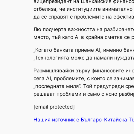
вицепрезидент на Шанхайския финансов
отбеляза, че институциите внимателно
да се справят с проблемите на ефектив
Лю подчерта важността на разбирането 
място, тъй като AI в крайна сметка се 
„Когато банката приеме AI, именно бан
„Технологията може да намали нуждата 
Размишлявайки върху финансовите инова
сега AI, проблемите, с които се заним
„последната миля“. Той предупреди ср
решават проблеми и само с ясно разби
[email protected]
Нашия източник е Българо-Китайска Т