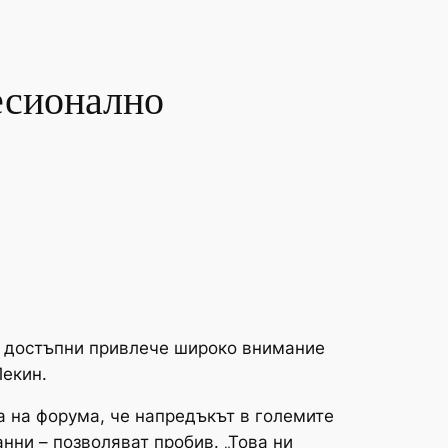
есионално
и достъпни привлече широко внимание
Пекин.
а на форума, че напредъкът в големите
нни – позволяват пробив. „Това ни