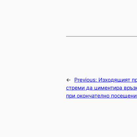
←
Previous:
Изходящият пр
стреми да циментира връз
при окончателно посещени