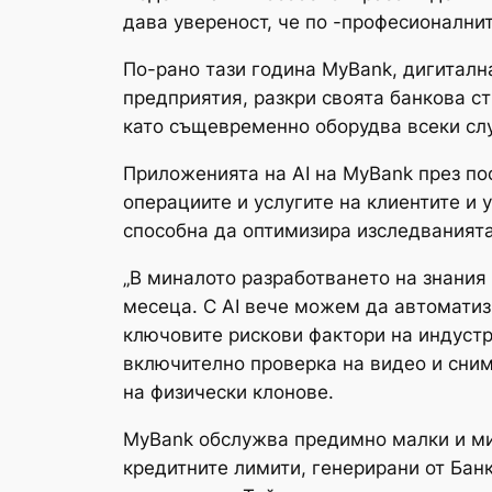
дава увереност, че по -професионалнит
По-рано тази година MyBank, дигиталн
предприятия, разкри своята банкова стр
като същевременно оборудва всеки слу
Приложенията на AI на MyBank през по
операциите и услугите на клиентите и 
способна да оптимизира изследванията
„В миналото разработването на знания
месеца. С AI вече можем да автомати
ключовите рискови фактори на индустри
включително проверка на видео и сним
на физически клонове.
MyBank обслужва предимно малки и мик
кредитните лимити, генерирани от Банк