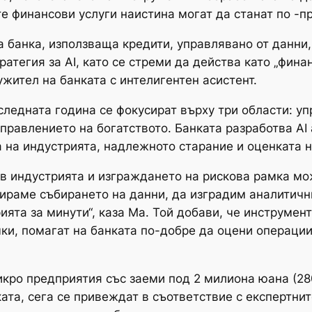
е финансови услуги наистина могат да станат по -п
а банка, използваща кредити, управлявано от данни,
атегия за AI, като се стреми да действа като „фина
жител на банката с интелигентен асистент.
следната година се фокусират върху три области: уп
управлението на богатството. Банката разработва AI 
 на индустрията, надлежното старание и оценката н
 в индустрията и изграждането на рискова рамка мо
зираме събирането на данни, да изградим аналитич
ята за минути“, каза Ма. Той добави, че инструмент
ки, помагат на банката по-добре да оцени операции
ро предприятия със заеми под 2 милиона юана (280
ата, сега се привеждат в съответствие с експертни