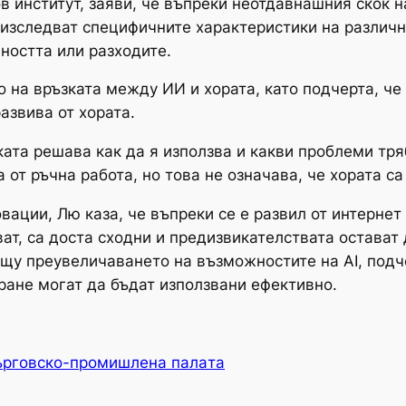
 институт, заяви, че въпреки неотдавнашния скок н
 изследват специфичните характеристики на различн
ността или разходите.
на връзката между ИИ и хората, като подчерта, че 
развива от хората.
ката решава как да я използва и какви проблеми тряб
от ръчна работа, но това не означава, че хората с
ции, Лю каза, че въпреки се е развил от интернет фи
ават, са доста сходни и предизвикателствата остава
ещу преувеличаването на възможностите на AI, подч
ране могат да бъдат използвани ефективно.
ърговско-промишлена палaта