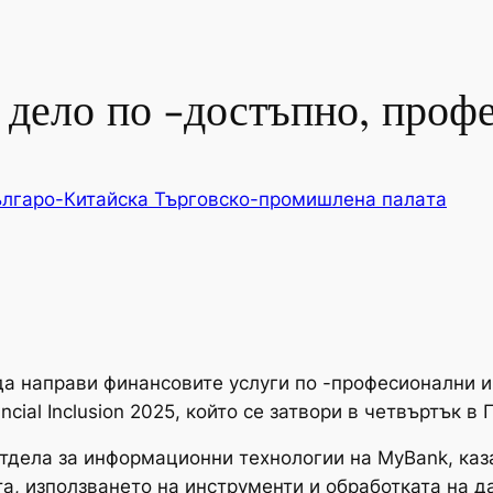
 дело по -достъпно, проф
лгаро-Китайска Търговско-промишлена палaта
да направи финансовите услуги по -професионални 
ial Inclusion 2025, който се затвори в четвъртък в 
тдела за информационни технологии на MyBank, каз
а, използването на инструменти и обработката на да