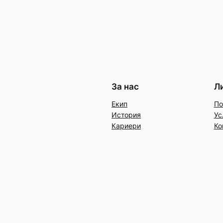
За нас
Л
Екип
По
История
Ус
Кариери
Ко