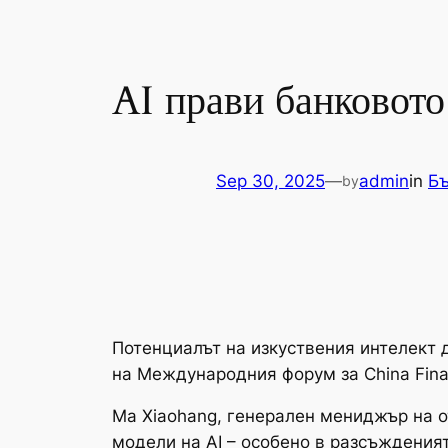
AI прави банковото
Sep 30, 2025
—
admin
in
Бъ
by
Потенциалът на изкуствения интелект 
на Международния форум за China Financ
Ma Xiaohang, генерален мениджър на о
модели на AI – особено в разсъжденият