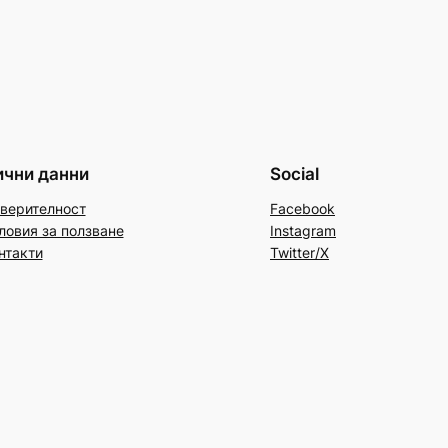
ични данни
Social
верителност
Facebook
ловия за ползване
Instagram
нтакти
Twitter/X