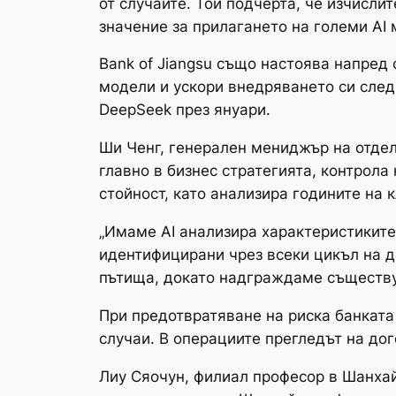
от случаите. Той подчерта, че изчисл
значение за прилагането на големи AI
Bank of Jiangsu също настоява напред 
модели и ускори внедряването си след
DeepSeek през януари.
Ши Ченг, генерален мениджър на отдели
главно в бизнес стратегията, контрола
стойност, като анализира годините на 
„Имаме AI анализира характеристиките
идентифицирани чрез всеки цикъл на д
пътища, докато надграждаме съществув
При предотвратяване на риска банката 
случаи. В операциите прегледът на дог
Лиу Сяочун, филиал професор в Шанхай