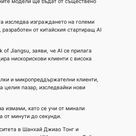
аните модели ще бъдат от съществено
ата изследва изграждането на големи
 разработен от китайския стартиращ AI
f Jiangsu, заяви, че AI се прилага
цира нискорискови клиенти с висока
алки и микропреддържателни клиенти,
а целия пазар, изследвайки нови
а измами, като се учи от минали
а от минути до секунди.
ситета в Шанхай Джиао Тонг и