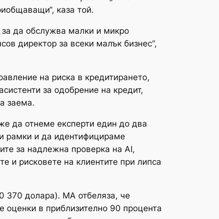
риобщаващи“, каза той.
 за да обслужва малки и микро
нсов директор за всеки малък бизнес“,
равление на риска в кредитирането,
асистенти за одобрение на кредит,
а заема.
же да отнеме експерти един до два
ни рамки и да идентифицираме
ите за надлежна проверка на AI,
те и рисковете на клиентите при липса
 370 долара). МА отбеляза, че
те оценки в приблизително 90 процента