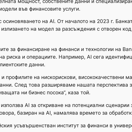
ителната мощност, собствените данни и специализир
 модели във финансовите услуги.
с осиновяването на AI. От началото на 2023 г. Банк
 излизането на модел за разсъждения с отворен код,
те за финансиране на финанси и технологии на Bank o
 на риска и операциите. Например, AI сега идентифи
клиентските данни.
 и профилите на нискорискови, висококачествени м
анни. След това разширяваме нашата перспектива з
ащата ни бизнес посока“, каза той.
използва AI за откриване на потенциални сценарии з
овора, базиран на AI, намалява времето за обработк
ския усъвършенстван институт за финанси в универ