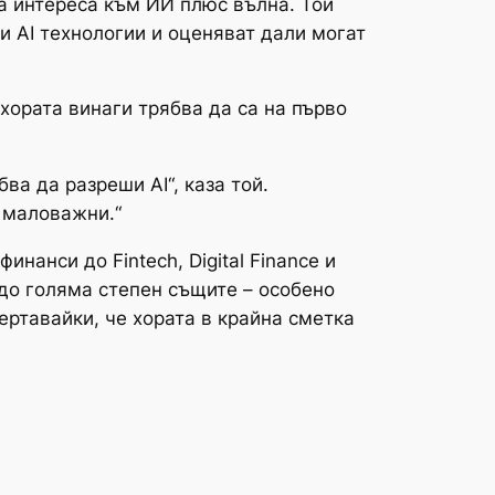
а интереса към ИИ плюс вълна. Той
и AI технологии и оценяват дали могат
хората винаги трябва да са на първо
ва да разреши AI“, каза той.
а маловажни.“
нанси до Fintech, Digital Finance и
т до голяма степен същите – особено
ертавайки, че хората в крайна сметка