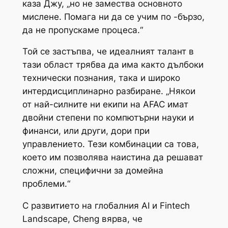
каза Джу, „но не замества основното
мислене. Помага ни да се учим по -бързо,
да не пропускаме процеса.“
Той се застъпва, че идеалният талант в
тази област трябва да има както дълбоки
технически познания, така и широко
интердисциплинарно разбиране. „Някои
от най-силните ни екипи на AFAC имат
двойни степени по компютърни науки и
финанси, или други, дори при
управлението. Тези комбинации са това,
което им позволява наистина да решават
сложни, специфични за домейна
проблеми.“
С развитието на глобалния AI и Fintech
Landscape, Cheng вярва, че