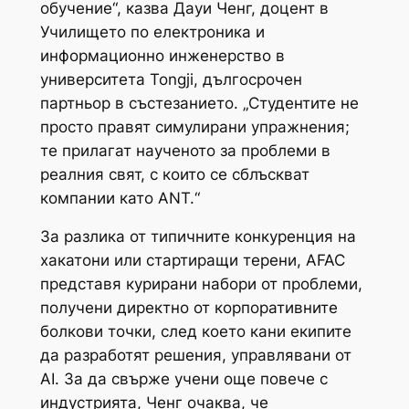
обучение“, казва Дауи Ченг, доцент в
Училището по електроника и
информационно инженерство в
университета Tongji, дългосрочен
партньор в състезанието. „Студентите не
просто правят симулирани упражнения;
те прилагат наученото за проблеми в
реалния свят, с които се сблъскват
компании като ANT.“
За разлика от типичните конкуренция на
хакатони или стартиращи терени, AFAC
представя курирани набори от проблеми,
получени директно от корпоративните
болкови точки, след което кани екипите
да разработят решения, управлявани от
AI. За да свърже учени още повече с
индустрията, Ченг очаква, че