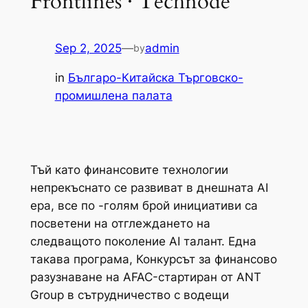
Frontlines · Technode
Sep 2, 2025
—
admin
by
in
Българо-Китайска Търговско-
промишлена палaта
Тъй като финансовите технологии
непрекъснато се развиват в днешната AI
ера, все по -голям брой инициативи са
посветени на отглеждането на
следващото поколение AI талант. Една
такава програма, Конкурсът за финансово
разузнаване на AFAC-стартиран от ANT
Group в сътрудничество с водещи