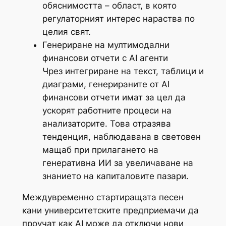
обяснимостта – област, в която
регулаторният интерес нараства по
целия свят.
Генериране на мултимодални
финансови отчети с AI агенти
Чрез интегриране на текст, таблици и
диаграми, генерираните от AI
финансови отчети имат за цел да
ускорят работните процеси на
анализаторите. Това отразява
тенденция, наблюдавана в световен
мащаб при прилагането на
генеративна ИИ за увеличаване на
знанието на капиталовите пазари.
Междувременно стартиращата песен
кани университетските предприемачи да
проучат как AI може да отключи нови