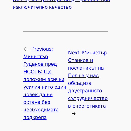
изключително качество
←
Previous:
Next:
Министър
Министър
Станков и
Гуцанов пред
посланикът на
НСОРБ: Ще
Полша у нас
положим всички
обсъдиха
усилия нито един
двустранното
човек да не
сътрудничество
остане без
в енергетиката
необходимата
→
подкрепа