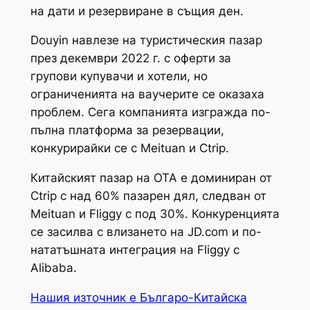
на дати и резервиране в същия ден.
Douyin навлезе на туристическия пазар
през декември 2022 г. с оферти за
групови купувачи и хотели, но
ограниченията на ваучерите се оказаха
проблем. Сега компанията изгражда по-
пълна платформа за резервации,
конкурирайки се с Meituan и Ctrip.
Китайският пазар на OTA е доминиран от
Ctrip с над 60% пазарен дял, следван от
Meituan и Fliggy с под 30%. Конкуренцията
се засилва с влизането на JD.com и по-
нататъшната интеграция на Fliggy с
Alibaba.
Нашия източник е Българо-Китайска