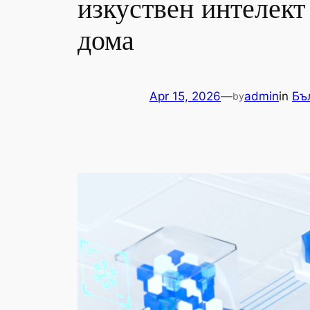
изкуствен интелект
дома
Apr 15, 2026
—
admin
in
Бъ
by