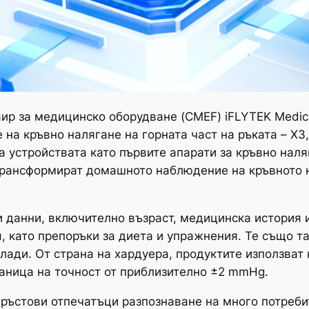
р за медицинско оборудване (CMEF) iFLYTEK Medical 
 на кръвно налягане на горната част на ръката – X3,
а устройствата като първите апарати за кръвно наля
рансформират домашното наблюдение на кръвното н
 данни, включително възраст, медицинска история 
, като препоръки за диета и упражнения. Те също 
лади. От страна на хардуера, продуктите използват
граница на точност от приблизително ±2 mmHg.
ръстови отпечатъци разпознаване на много потребит