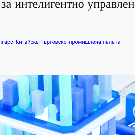
 за интелигентно управлен
лгаро-Китайска Търговско-промишлена палaта