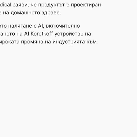
cal заяви, че продуктът е проектиран
е на домашното здраве.
то налягане с AI, включително
ното на AI Korotkoff устройство на
широката промяна на индустрията към