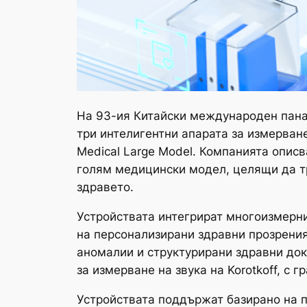
На 93-ия Китайски международен панаи
три интелигентни апарата за измерване
Medical Large Model. Компанията описв
голям медицински модел, целящи да т
здравето.
Устройствата интегрират многоизмерни
на персонализирани здравни прозрения
аномалии и структурирани здравни док
за измерване на звука на Korotkoff, с 
Устройствата поддържат базирано на п