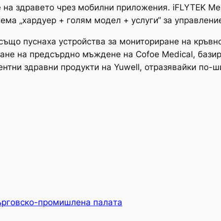
на здравето чрез мобилни приложения. iFLYTEK Medi
тема „хардуер + голям модел + услуги“ за управлени
ъщо пуснаха устройства за мониториране на кръвно
ане на предсърдно мъждене на Cofoe Medical, базира
гентни здравни продукти на Yuwell, отразявайки по-
ърговско-промишлена палaта