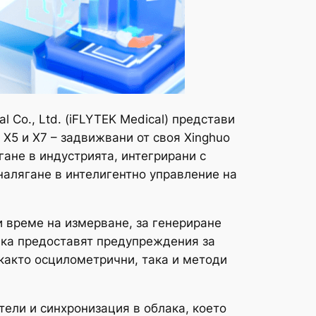
Co., Ltd. (iFLYTEK Medical) представи
 X5 и X7 – задвижвани от своя Xinghuo
гане в индустрията, интегрирани с
алягане в интелигентно управление на
и време на измерване, за генериране
така предоставят предупреждения за
 както осцилометрични, така и методи
ели и синхронизация в облака, което