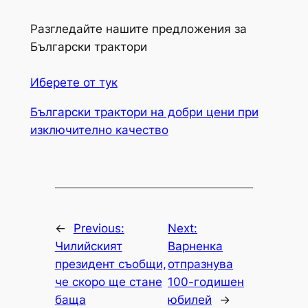
Разгледайте нашите предложения за
Български трактори
Иберете от тук
Български трактори на добри цени при
изключително качество
←
Previous:
Next:
Чилийският
Варненка
президент съобщи,
отпразнува
че скоро ще стане
100-годишен
баща
юбилей
→