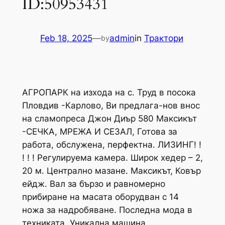
ID:50953431
Feb 18, 2025
—
admin
in
Трактори
by
АГРОПАРК на изхода на с. Труд в посока
Пловдив -Карлово, Ви предлага-нов внос
на сламопреса Джон Диър 580 Максикът
-СЕЧКА, МРЕЖА И СЕЗАЛ, Готова за
работа, обслужена, перфектна. ЛИЗИНГ! !
! ! ! Регулируема камера. Широк хедер – 2,
20 м. Централно мазане. Максикът, Ковър
ейдж. Вал за бързо и равномерно
прибиране на масата оборудван с 14
ножа за надробяване. Последна мода в
техниката. Уникална машина,