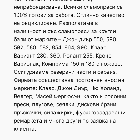
непребоядисвана. Всички сламопреси са
100% готови за работа. Отлично качество
на рециклиране. Разполагаме в
наличност и със сламопреси за кръгли
бали от марките – Джон диър 550, 590,
592, 580, 582, 854, 864, 990, Клаас
Вариант 280, 360, Ролант 255, Кроне
Вариопак, Комприма 150 и 180 с ножове.
Осигуряваме резервни части и сервиз.
Фирмата осъществява постоянен внос на
марките: Клаас, Джон Диър, Ню Холанд,
Велгер, Масей Фергюсън, както и ролонни
преси, плугове, сеялки, дискови брани,
пръскачки, силажирки, фуражораздаващи
ремаркета и много други по заявка на
клиента.