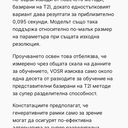
базирани на T2I, докато едностъпковият
вариант дава резултати за приблизително
0,095 секунди. Моделът също така
поддържа относително по-малък размер
на параметъра при същата изходна
резолюция.
Проучването освен това отбелязва, че
измерено чрез общата скала на данните
за обучението, VOSR изисква само около
една десета от разходите за обучение на
представителни базирани на T2I методи
за супер разделителна способност.
Констатациите предполагат, че
генеративните рамки само за зрение
могат да осигурят по-ефективна
алтернатива за супер разделителна