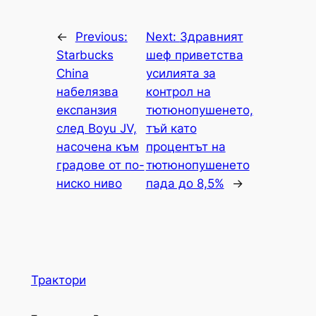
←
Previous:
Next:
Здравният
Starbucks
шеф приветства
China
усилията за
набелязва
контрол на
експанзия
тютюнопушенето,
след Boyu JV,
тъй като
насочена към
процентът на
градове от по-
тютюнопушенето
ниско ниво
пада до 8,5%
→
Трактори