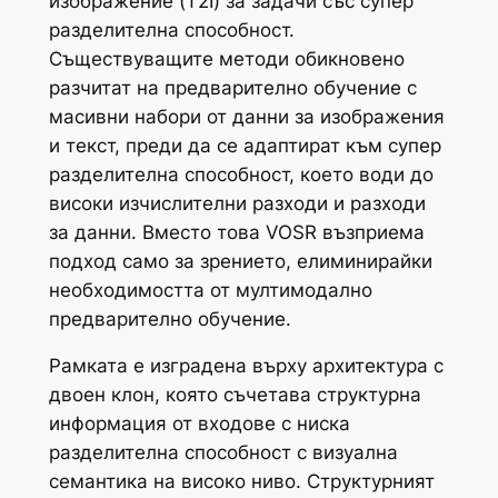
изображение (T2I) за задачи със супер
разделителна способност.
Съществуващите методи обикновено
разчитат на предварително обучение с
масивни набори от данни за изображения
и текст, преди да се адаптират към супер
разделителна способност, което води до
високи изчислителни разходи и разходи
за данни. Вместо това VOSR възприема
подход само за зрението, елиминирайки
необходимостта от мултимодално
предварително обучение.
Рамката е изградена върху архитектура с
двоен клон, която съчетава структурна
информация от входове с ниска
разделителна способност с визуална
семантика на високо ниво. Структурният