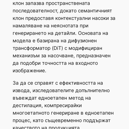
клон запазва пространствената
последователност, докато семантичният
клон предоставя контекстуални насоки за
намаляване на неяснотата при
генерирането на детайли. Основата на
модела е базирана на дифузионен
трансформатор (DiT) с модифициран
механизъм за насочване, предназначен
да подобри точността на входното
изображение.
За да се справят с ефективността на
извода, изследователите допълнително
въвеждат едноетапен метод на
дестилация, компресирайки
многоетапното генериране в едноетапен
процес, като същевременно поддържат
качеството на продукцията.