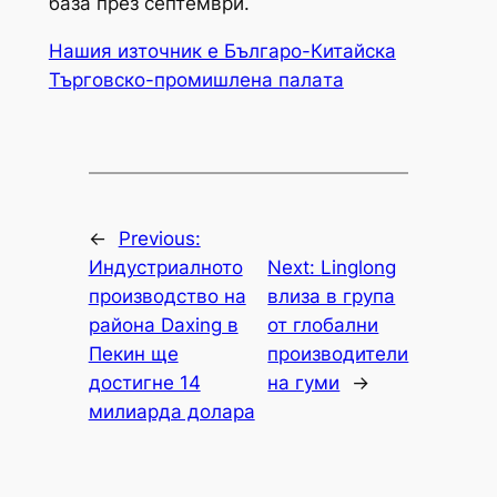
база през септември.
Нашия източник е Българо-Китайска
Търговско-промишлена палaта
←
Previous:
Индустриалното
Next:
Linglong
производство на
влиза в група
района Daxing в
от глобални
Пекин ще
производители
достигне 14
на гуми
→
милиарда долара