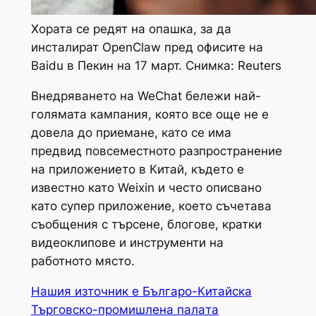
Хората се редят на опашка, за да
инсталират OpenClaw пред офисите на
Baidu в Пекин на 17 март. Снимка: Reuters
Внедряването на WeChat бележи най-
голямата кампания, която все още не е
довела до приемане, като се има
предвид повсеместното разпространение
на приложението в Китай, където е
известно като Weixin и често описвано
като супер приложение, което съчетава
съобщения с търсене, блогове, кратки
видеоклипове и инструменти на
работното място.
Нашия източник е Българо-Китайска
Търговско-промишлена палaта