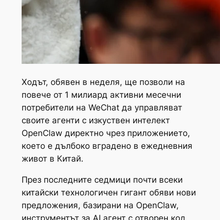
Ходът, обявен в неделя, ще позволи на
повече от 1 милиард активни месечни
потребители на WeChat да управляват
своите агенти с изкуствен интелект
OpenClaw директно чрез приложението,
което е дълбоко вградено в ежедневния
живот в Китай.
През последните седмици почти всеки
китайски технологичен гигант обяви нови
предложения, базирани на OpenClaw,
инструментът за AI агент с отворен код,