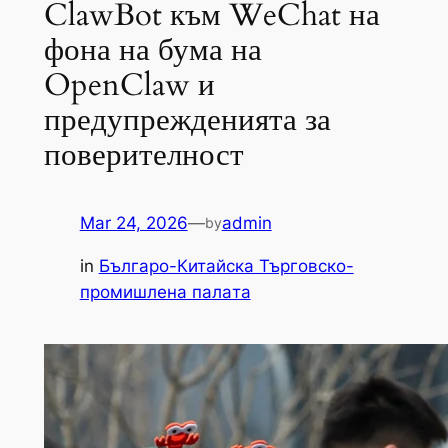
ClawBot към WeChat на
фона на бума на
OpenClaw и
предупрежденията за
поверителност
Mar 24, 2026
—
admin
by
in
Българо-Китайска Търговско-
промишлена палaта