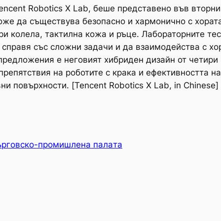
encent Robotics X Lab, беше представено във вторн
оже да съществува безопасно и хармонично с хората
и колела, тактилна кожа и ръце. Лабораторните тес
е справя със сложни задачи и да взаимодейства с х
предложения е неговият хибриден дизайн от четири 
препятствия на роботите с крака и ефективността на
и повърхности. [Tencent Robotics X Lab, in Chinese]
ърговско-промишлена палaта