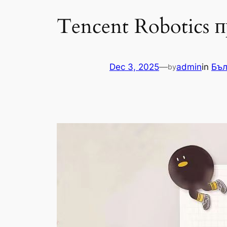
Tencent Robotics п
Dec 3, 2025
—
admin
in
Бъл
by