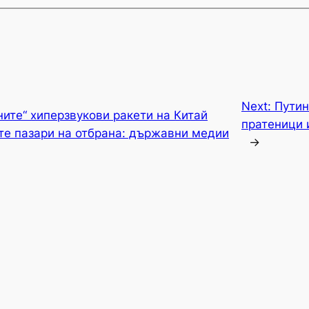
Next:
Путин
ните“ хиперзвукови ракети на Китай
пратеници 
те пазари на отбрана: държавни медии
→