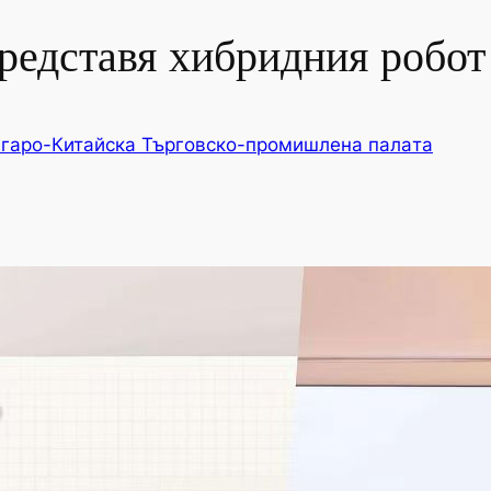
редставя хибридния робот
гаро-Китайска Търговско-промишлена палaта