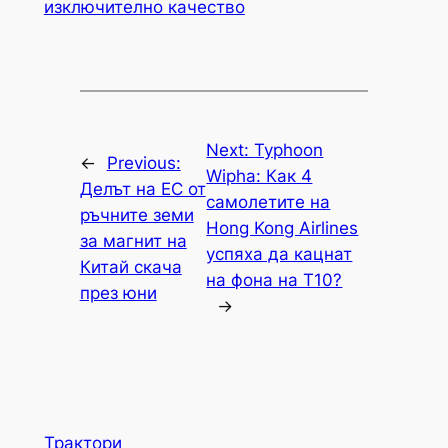
изключително качество
Next:
Typhoon
←
Previous:
Wipha: Как 4
Делът на ЕС от
самолетите на
ръчните земи
Hong Kong Airlines
за магнит на
успяха да кацнат
Китай скача
на фона на T10?
през юни
→
Трактори