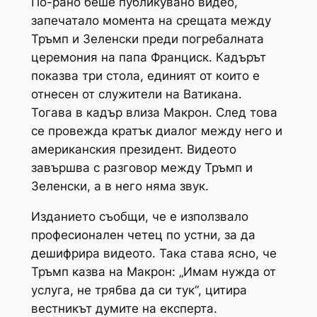
По-рано беше публикувано видео,
запечатало момента на срещата между
Тръмп и Зеленски преди погребалната
церемония на папа Франциск. Кадърът
показва три стола, единият от които е
отнесен от служители на Ватикана.
Тогава в кадър влиза Макрон. След това
се провежда кратък диалог между него и
американския президент. Видеото
завършва с разговор между Тръмп и
Зеленски, а в него няма звук.
Изданието съобщи, че е използвало
професионален четец по устни, за да
дешифрира видеото. Така става ясно, че
Тръмп казва на Макрон: „Имам нужда от
услуга, не трябва да си тук“, цитира
вестникът думите на експерта.