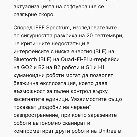
актуализацията на софтуера ще се
разгърне скоро.
Според IEEE Spectrum, изследователите
по сигурността разкриха на 20 септември,
че критичните недостатъци в
интерфейсите с ниска енергия (BLE) на
Bluetooth (BLE) на Quad-Fi-Fi интерфейси
на GO2 и B2 на B2 роботи и G1 и H1
хуманоидни роботи могат да позволят
безжична експлоатация, което дава
възможност за пълен контрол върху
засегнатите единици. Уязвимостите също
показват „подобни на червеи“
разпространение, при което заразените
роботи автономно сканират и
компрометират други роботи на Unitree в