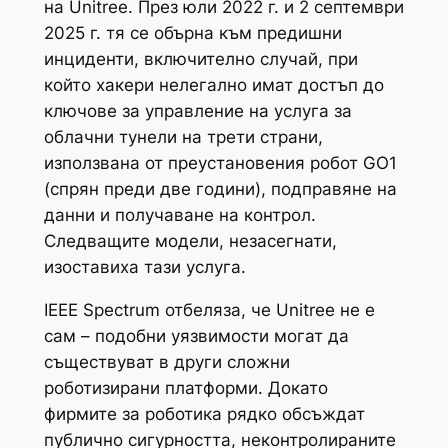
на Unitree. През юли 2022 г. и 2 септември
2025 г. тя се обърна към предишни
инциденти, включително случай, при
който хакери нелегално имат достъп до
ключове за управление на услуга за
облачни тунели на трети страни,
използвана от преустановения робот GO1
(спрян преди две години), подправяне на
данни и получаване на контрол.
Следващите модели, незасегнати,
изоставиха тази услуга.
IEEE Spectrum отбеляза, че Unitree не е
сам – подобни уязвимости могат да
съществуват в други сложни
роботизирани платформи. Докато
фирмите за роботика рядко обсъждат
публично сигурността, неконтролираните