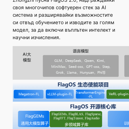
своя многочипов софтуерен стек за AI
система и разширявайки възможностите
си отвъд обучението и изводите за голям
модел, за да включи въплътен интелект и
научни изчисления.