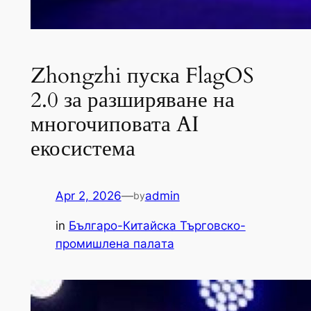
Zhongzhi пуска FlagOS
2.0 за разширяване на
многочиповата AI
екосистема
Apr 2, 2026
—
admin
by
in
Българо-Китайска Търговско-
промишлена палaта