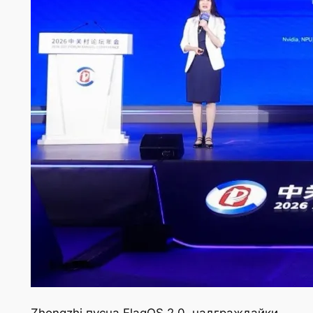
Zhongzhi пусна FlagOS 2.0, надграждайки