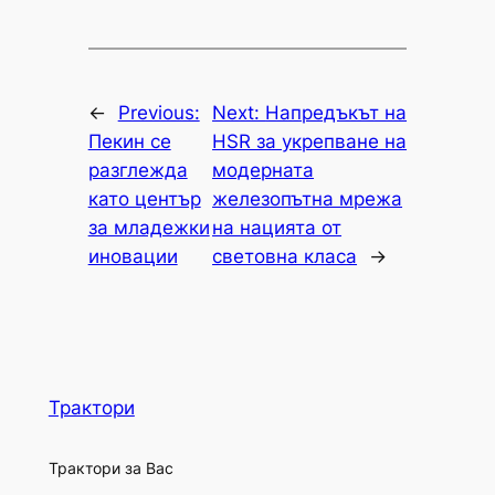
←
Previous:
Next:
Напредъкът на
Пекин се
HSR за укрепване на
разглежда
модерната
като център
железопътна мрежа
за младежки
на нацията от
иновации
световна класа
→
Трактори
Трактори за Вас