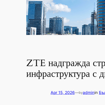
ZTE надгражда стра
инфраструктура с д
Apr 15, 2026
—
admin
in
Бъ
by