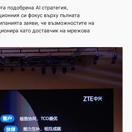
та подобрена AI стратегия,
ционния си фокус върху пълната
мпанията заяви, че възможностите на
иционира като доставчик на мрежова