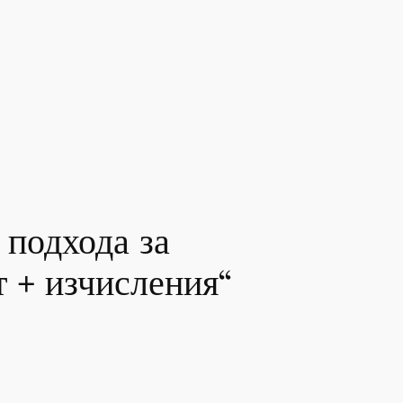
 подхода за
т + изчисления“