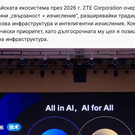
ската екосистема през 2026 г. ZTE Corporation очер
ни „свързаност + изчисление“, разширявайки тради
ова инфраструктура и интелигентни изчисления. Ко
ически приоритет, като дългосрочната му цел я поз
на инфраструктура.