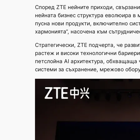
Според ZTE нейните приходи, свързани 
нейната бизнес структура еволюира в 
пусна нови продукти, включително сист
хармонията“, насочена към сътрудниче
Стратегически, ZTE подчерта, че разви
растеж и високи технологични бариери,
петслойна AI архитектура, обхващаща 
системи за съхранение, мрежово обору