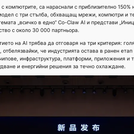
с компютрите, са нараснали с приблизително 150% на
модел с три стълба, обхващащ мрежи, компютри и т
емата „всичко в едно“ Co-Claw AI и представи „Ини
ство с около 30 000 партньора.
тието на AI трябва да отговаря на три критерия: го
 отбелязвайки, че индустрията остава в ранен етап
чипове, инфраструктура, платформи, приложения и 
дване и енергийни решения за течно охлаждане.