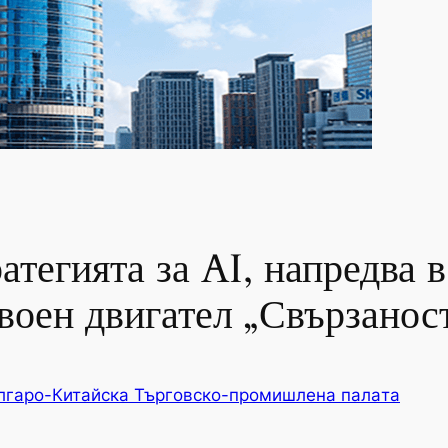
тегията за AI, напредва в
воен двигател „Свързанос
лгаро-Китайска Търговско-промишлена палaта