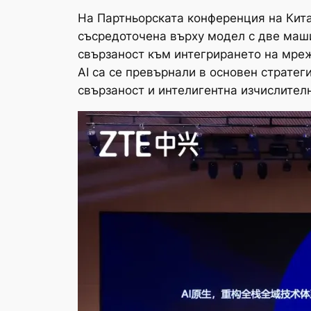
На Партньорската конференция на Китай
съсредоточена върху модел с две маши
свързаност към интегрирането на мреж
AI са се превърнали в основен стратег
свързаност и интелигентна изчислител