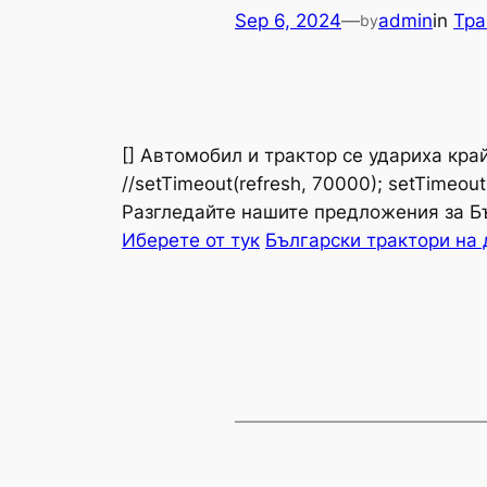
Sep 6, 2024
—
admin
in
Тра
by
[]
Автомобил и трактор се удариха кра
//setTimeout(refresh, 70000); setTimeout(
Разгледайте нашите предложения за Б
Иберете от тук
Български трактори на