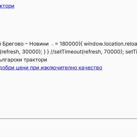
ктори
й Брегово – Новини
= 180000){ window.location.reload(
refresh, 30000); } } //setTimeout(refresh, 70000); setT
ългарски трактори
 добри цени при изключително качество