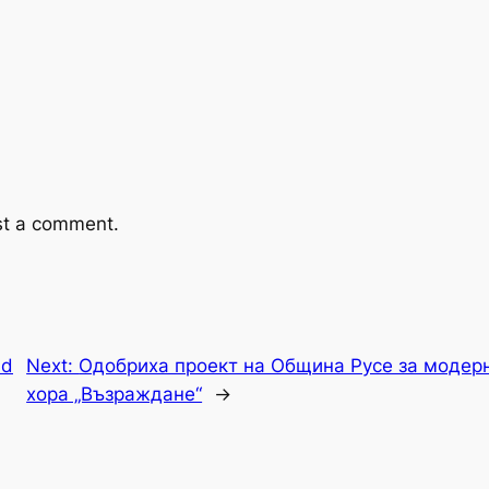
st a comment.
nd
Next:
Одобриха проект на Община Русе за модерн
хора „Възраждане“
→