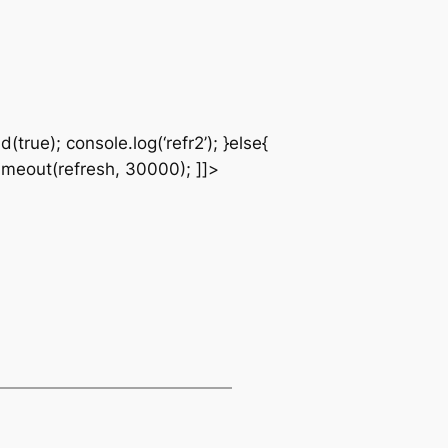
true); console.log(‘refr2’); }else{
imeout(refresh, 30000); ]]>