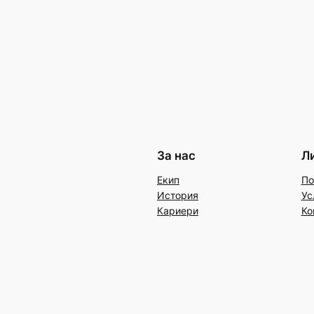
За нас
Л
Екип
По
История
Ус
Кариери
Ко