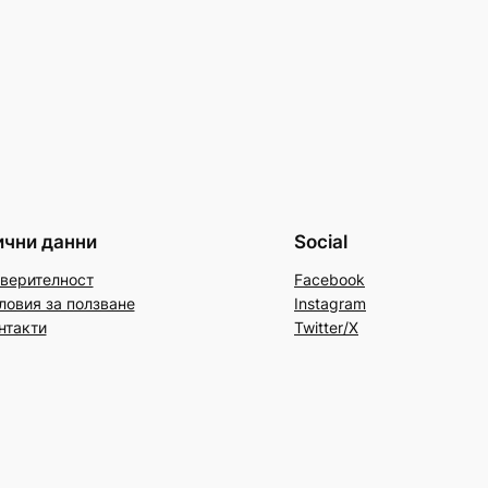
ични данни
Social
верителност
Facebook
ловия за ползване
Instagram
нтакти
Twitter/X