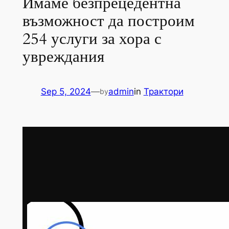
Имаме безпрецедентна
възможност да построим
254 услуги за хора с
увреждания
Sep 5, 2024
—
admin
in
Трактори
by