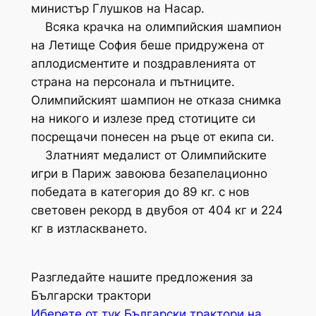
министър Глушков на Насар.
Всяка крачка на олимпийския шампион
на Летище София беше придружена от
аплодисментите и поздравленията от
страна на персонала и пътниците.
Олимпийският шампион не отказа снимка
на никого и излезе пред стотиците си
посрещачи понесен на ръце от екипа си.
Златният медалист от Олимпийските
игри в Париж завоюва безапелационно
победата в категория до 89 кг. с нов
световен рекорд в двубоя от 404 кг и 224
кг в изтласкването.
Разгледайте нашите предложения за
Български трактори
Иберете от тук
Български трактори на