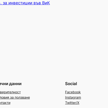
. за инвестиции във ВиК
ични данни
Social
верителност
Facebook
ловия за ползване
Instagram
нтакти
Twitter/X