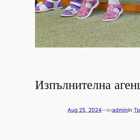
Изпълнителна агенц
Aug 25, 2024
—
admin
in
Тр
by