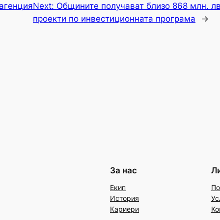
агенция
Next:
Общините получават близо 868 млн. лв
проекти по инвестиционната програма
→
За нас
Л
Екип
По
История
Ус
Кариери
Ко