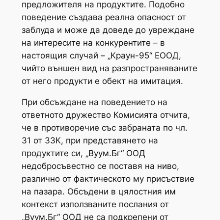
предложителя на продуктите. Подобно
поведение създава реална опасност от
заблуда и може да доведе до увреждане
на интересите на конкурентите – в
настоящия случай – „Краун-95“ ЕООД,
чийто външен вид на разпространяваните
от него продукти е обект на имитация.
При обсъждане на поведението на
ответното дружество Комисията отчита,
че в противоречие със забраната по чл.
31 от ЗЗК, при представянето на
продуктите си, „Вуум.Бг“ ООД
недобросъвестно се поставя на ниво,
различно от фактическото му присъствие
на пазара. Обсъдени в цялостния им
контекст използваните послания от
„Вуум.Бг“ ООД не са подкрепени от