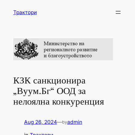
Skip
Трактори
to
content
КЗК санкционира
„Вуум.Бг“ ООД за
нелоялна конкуренция
Aug 26, 2024
—
admin
by