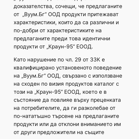
доказателства, сочещи, че предлаганите
от „Вуум.Бг“ ООД продукти притежават
характеристики, които да са различни и
по-добри от характеристиките на
предлаганите преди това идентични
продукти от „Краун-95“ ЕООД.
Като нарушение по чл. 29 от ЗЗК е
квалифицирано установеното поведение
на „Вуум.Бг“ ООД, свързано с използване
на сходен по визия продуктов каталог с
този на „Краун-95“ ЕООД, което е в
състояние да повлияе върху преценката
на потребителите, да ги разколебае от
по-нататъшно търсене на предлаганите
продукти или да отклони вниманието им
от други предложители на същите