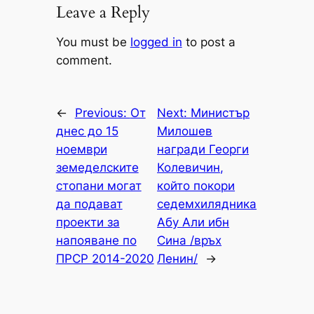
Leave a Reply
You must be
logged in
to post a
comment.
←
Previous:
От
Next:
Министър
днес до 15
Милошев
ноември
награди Георги
земеделските
Колевичин,
стопани могат
който покори
да подават
седемхилядника
проекти за
Абу Али ибн
напояване по
Сина /връх
ПРСР 2014-2020
Ленин/
→