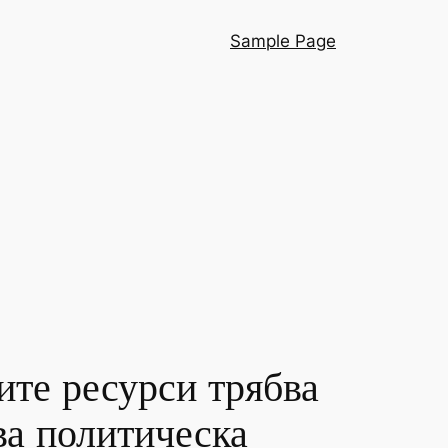
Sample Page
ите ресурси трябва
ва политическа