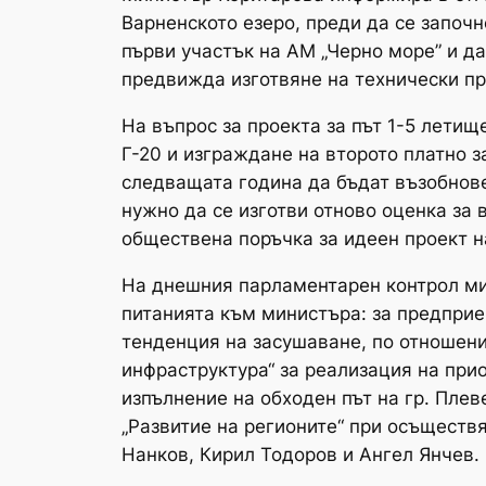
Варненското езеро, преди да се започ
първи участък на АМ „Черно море” и д
предвижда изготвяне на технически про
На въпрос за проекта за път 1-5 лети
Г-20 и изграждане на второто платно 
следващата година да бъдат възобнове
нужно да се изготви отново оценка за
обществена поръчка за идеен проект на
На днешния парламентарен контрол мин
питанията към министъра: за предприе
тенденция на засушаване, по отношени
инфраструктура“ за реализация на прио
изпълнение на обходен път на гр. Плев
„Развитие на регионите“ при осъществ
Нанков, Кирил Тодоров и Ангел Янчев.