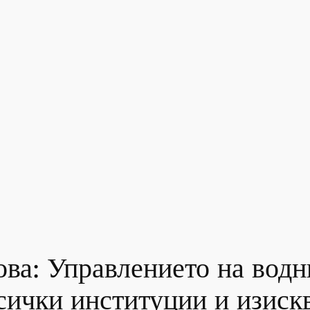
ва: Управлението на водн
всички институции и изиск