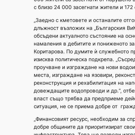
с близо 24 000 засегнати жители и 172 
„Заедно с кметовете и останалите отг
длъжност възложих на „Българския ВиК
обсъдени актуалното състояние на осн
намаления в дебитите и пониженото за
Коритарова. По думите ѝ служебното п
изисква политическа подкрепа. „Съсре
проучване и изграждане на нови водои
места, изграждане на язовири, реконс
реконструкция и рехабилитация на нап
довеждащите водопроводи и др.“, отбе
власт също трябва да предприеме дейс
ситуация, не се приема добре от гражда
„Финансовият ресурс, необходим за сп
добре общините да приоритизират свои
инфраструктура. Това ще позволи изгр