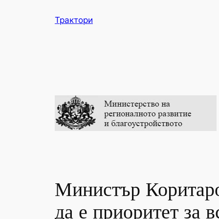
Skip
Трактори
to
content
Министър Коритаро
да е приоритет за 