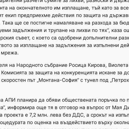
арителни разчети сумите за лихви, разноски и държ
нта на окончателното им изплащане, тъй като за вс
моят екип предприехме действия по защита на държа
 Така ще се постигне намаляване на разхода за бю
уеми задължения и трупане на лихви по тях“, каза 
рския съвет, с което са одобрени допълнителни ра
твото за изплащане на задължения за изпълнени дей
 мрежа.
теля на Народното събрание Росица Кирова, Виолет
о Комисията за защита на конкуренцията искане за 
 скоростен път „Монтана-София“ с тунел под „Петрох
а АПИ планира да обяви обществената поръчка по пр
на“, информира още тя в отговор на въпрос от Мая 
а проекта е 7,2 млн. лева без ДДС, а срокът на изп
роцедурата по оценка на въздействието върху окол