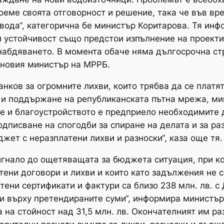
оеме своята отговорност и решение, така че във вр
вода“, категорична бе министър Коритарова. Тя инф
 устойчивост също предстои изпълнение на проекти
абдяването. В момента обаче няма дългосрочна стра
а новия министър на МРРБ.
анков за огромните лихви, които трябва да се плат
 и поддържане на републиканската пътна мрежа, ми
е и благоустройството е предприело необходимите 
одписване на спогодби за спиране на делата и за ра
т с неразплатени лихви и разноски“, каза още тя.
игнало до ощетяващата за бюджета ситуация, при к
ени договори и лихви и които като задължения не 
тени сертификати и фактури са близо 238 млн. лв. с
хви върху претендираните суми“, информира министър
 на стойност над 31,5 млн. лв. Окончателният им ра