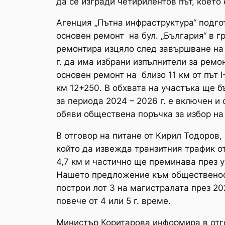
да се изгради четирилентов път, което
Агенция „Пътна инфраструктура“ подго
основен ремонт на бул. „България“ в г
ремонтира изцяло след завършване на 
г. да има избрани изпълнители за ремо
основен ремонт на близо 11 км от път 
км 12+250. В обхвата на участъка ще б
за периода 2024 – 2026 г. е включен и
обяви обществена поръчка за избор на 
В отговор на питане от Кирил Тодоров,
който да извежда транзитния трафик о
4,7 км и частично ще преминава през 
Нашето предложение към общественостт
построи лот 3 на магистралата през 20
повече от 4 или 5 г. време.
Министър Коритарова информира в отго