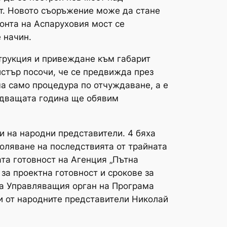
т. Новото съоръжение може да стане
онта на Аспаруховия мост се
 начин.
струкция и привеждане към габарит
стър посочи, че се предвижда през
а само процедура по отчуждаване, а е
ледващата година ще обявим
и на народни представители. 4 бяха
оляване на последствията от трайната
та готовност на Агенция „Пътна
 за проектна готовност и срокове за
 на Управляващия орган на Програма
ни от народните представители Николай