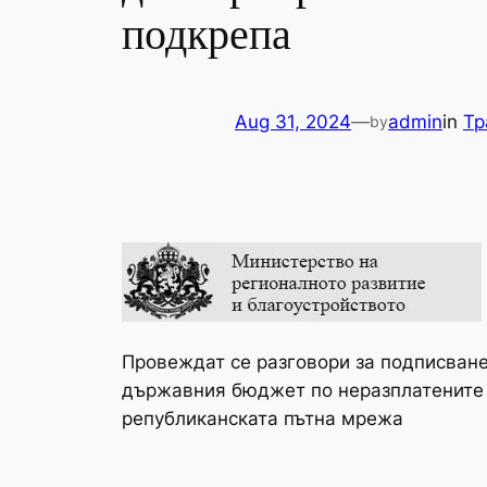
подкрепа
Aug 31, 2024
—
admin
in
Тр
by
Провеждат се разговори за подписване 
държавния бюджет по неразплатените 
републиканската пътна мрежа