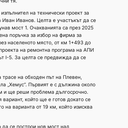
очни тя.
 изпълнител на технически проект за
а Иван Иванов. Целта е участъкът да се
нав мост 1. Очакванията са през 2025
ена поръчка за избор на фирма за
рез населеното място, от км 1+493 до
В проекта на ремонтна програма на АПИ
т I-5. За целта се предвижда да се
 трасе на обходен път на Плевен,
ла „Хемус“. Първият е с дължина около
км и ще реши проблема дългосрочно.
вариант, който ще е готов докато се
о на варианта от 19 км, който изисква
 да се построи нов мост над