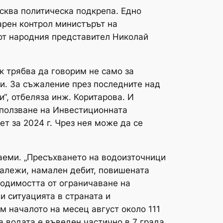
исква политическа подкрепа. Едно
арен контрол министърът на
 от народния представител Николай
к трябва да говорим не само за
и. За съжаление през последните над
“, отбеляза инж. Коритарова. И
зползване на Инвестиционната
т за 2024 г. Чрез нея може да се
аеми. „Пресъхването на водоизточници
алежи, намален дебит, повишената
ходимостта от ограничаване на
и ситуацията в страната и
 началото на месец август около 111
 водата е въведен частично в 7 града