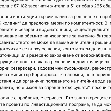
села с 87 182 засегнати жители в 51 от общо 265 об
оворни институции търсим начин за решаване на про
 холдинг“ да предложи мерки по компетентност. В 
овните и резервни водоизточници, съществуващите 
пълване на обемите на язовирите за питейно-битов
равителството не може да вземе значителни решени
доточихме се върху решения, които можем да изпълн
зточници или резервно захранване от водоснабдите
трукция и подготовка на резервни водоизточници за
орни резервоари, водовземни съоръжения, реконстр
ляза министър Коритарова. Тя напомни, че в перио
твия и да органични ползването на питейни води за
ните, но е изход за справяне със сушата“, посочи т
равяне с проблема, е сериозен. Ето защо в срещите 
те проекти по Инвестиционната програма, за да мож
аждане на нови водоизточници. Проблемът е всеобхв