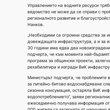
Управлението на водните ресурси тряб
ведомство не може да се справи с про
регионалното развитие и благоустройс
Нанков.
„Необходими са огромни средства за и
довеждащата инфраструктура, а и за и
30 години има едва два новоизградени 
подчерта, че към момента най-бързият
програма за общински проекти, залегн
рехабилитира и изгради ВиК инфрастру
Министърът подчерта, че проблемите в
за питейно-битово водоснабдяване сл
сезонна консумация, остаряла ВиК инф
водопотреблението“, заяви регионални
ежеседмично получава информация от В
000 жители са засегнати от нарушено 