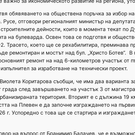
 е важно за икономическото развитие на региона, ут
твя обявяването на обществена поръчка за избор на
р. Русе, отговори регионалният министър на депутат
строителните дейности, които в момента текат по Ду
нта на булеварда. Освен това се подготвя и обществ
I-2. Трасето, което ще се рехабилитира, преминава п
ъде ремонтиран и мостът над бул. „Христо Ботев“. 
 основният ремонт на над 6-километров участък от пъ
изпълнител за изработване на технически проект.
 Виолета Коритарова съобщи, че има два варианта за
т града след завършването на участък 3 от магистра
урбанизираната територия. Вторият е с дължина 19 
а на Плевен е да започне изграждането на първия 
26 г. Успоредно с това ще се стартира и изгражданет
вор на въпрос от Бранимир Балачев, че е възможно