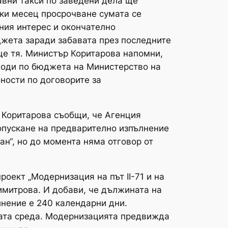
авни такси по заведени дела ще
еки месец просрочване сумата се
вния интерес и окончателно
джета заради забавата през последните
още тя. Министър Коритарова напомни,
зходи по бюджета на Министерство на
ности по договорите за
а Коритарова съобщи, че Агенция
допускане на предварително изпълнение
ан“, но до момента няма отговор от
оект „Модернизация на път II-71 и на
Димитрова. И добави, че дължината на
ълнение е 240 календарни дни.
ната среда. Модернизацията предвижда