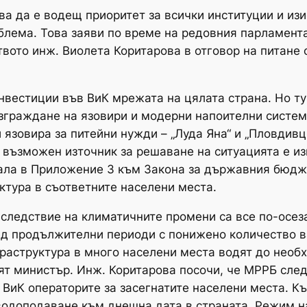
ва да е водещ приоритет за всички институции и из
блема. Това заяви по време на редовния парламент
твото инж. Виолета Коритарова в отговор на питане
нвестиции във ВиК мрежата на цялата страна. Но ту
зграждане на язовири и модерни напоителни систем
язовира за питейни нужди – „Луда Яна“ и „Пловдивци
 възможен източник за решаване на ситуацията е и
ала в Приложение 3 към Закона за държавния бюдже
ктура в съответните населени места.
следствие на климатичните промени са все по-осез
ед продължителни периоди с понижено количество в
раструктура в много населени места водят до необ
ят министър. Инж. Коритарова посочи, че МРРБ след
иК операторите за засегнатите населени места. Към
водоподаване към днешна дата в страната. Режим на