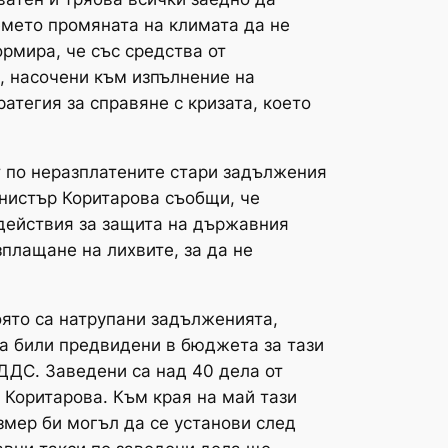
емето промяната на климата да не
ормира, че със средства от
, насочени към изпълнение на
тегия за справяне с кризата, което
ят по неразплатените стари задължения
нистър Коритарова съобщи, че
действия за защита на държавния
зплащане на лихвите, за да не
оято са натрупани задълженията,
са били предвидени в бюджета за тази
 ДДС. Заведени са над 40 дела от
 Коритарова. Към края на май тази
змер би могъл да се установи след