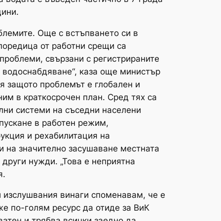
щини.
блемите. Още с встъпването си в
поредица от работни срещи са
проблеми, свързани с регистрираните
о водоснабдяване“, каза още министър
я защото проблемът е глобален и
им в краткосрочен план. Сред тях са
лни системи на съседни населени
 пускане в работен режим,
укция и рехабилитация на
ди на значително засушаване местната
 други нужди. „Това е неприятна
я.
и изслушвания винаги споменавам, че е
е по-голям ресурс да отиде за ВиК
атен и трябва всички заедно да