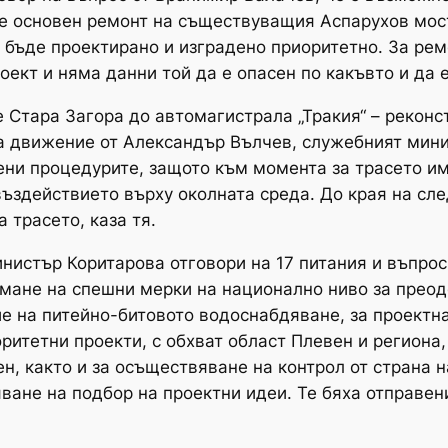
не основен ремонт на съществуващия Аспарухов мос
а бъде проектирано и изградено приоритетно. За рем
ект и няма данни той да е опасен по какъвто и да е
ще Стара Загора до автомагистрала „Тракия“ – рекон
за движение от Александър Вълчев, служебният мини
ни процедурите, защото към момента за трасето им
 въздействието върху околната среда. До края на с
 трасето, каза тя.
истър Коритарова отговори на 17 питания и въпрос
мане на спешни мерки на национално ниво за преод
е на питейно-битовото водоснабдяване, за проектна
ритетни проекти, с обхват област Плевен и региона,
ен, както и за осъществяване на контрол от страна
яване на подбор на проектни идеи. Те бяха отправе