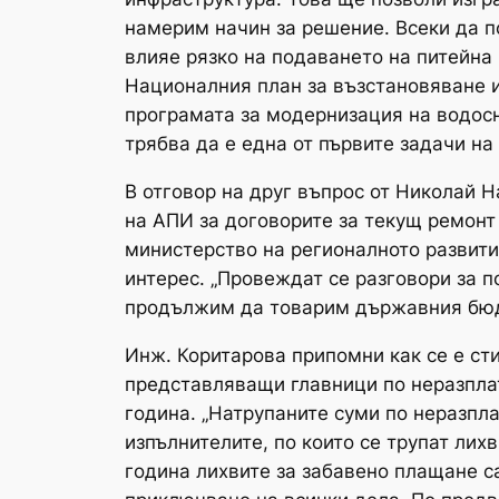
намерим начин за решение. Всеки да п
влияе рязко на подаването на питейна 
Националния план за възстановяване и
програмата за модернизация на водосн
трябва да е една от първите задачи н
В отговор на друг въпрос от Николай Н
на АПИ за договорите за текущ ремонт
министерство на регионалното развити
интерес. „Провеждат се разговори за п
продължим да товарим държавния бюдже
Инж. Коритарова припомни как се е ст
представляващи главници по неразплат
година. „Натрупаните суми по неразпла
изпълнителите, по които се трупат ли
година лихвите за забавено плащане са