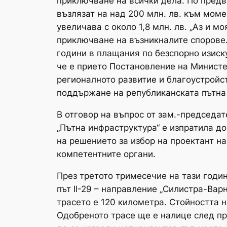
приключване на всички дела. По предв
възлязат на над 200 млн. лв. към моме
увеличава с около 1,8 млн. лв. „Аз и 
приключване на възникналите спорове.
години в плащания по безспорно изиск
че е прието Постановление на Министе
регионалното развитие и благоустройс
поддържане на републиканската пътна
В отговор на въпрос от зам.-председа
„Пътна инфраструктура“ е изпратила д
на решението за избор на проектант на
компетентните органи.
През третото тримесечие на тази годин
път II-29 – направление „Силистра-Вар
трасето е 120 километра. Стойността н
Одобреното трасе ще е налице след п