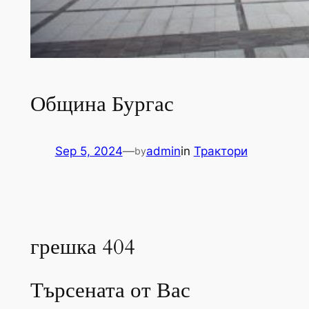
Община Бургас
Sep 5, 2024
—
admin
in
Трактори
by
грешка 404
Търсената от Вас