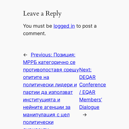
Leave a Reply
You must be
logged in
to post a
comment.
←
Previous:
Позиция:
МРРБ категорично се
противопоставя срещу
Next:
опитите на
DEQAR
политически лидери и
Conference
партии да използват
/ EQAR
институцията и
Members’
нейните агенции за
Dialogue
манипулация с цел
→
политически