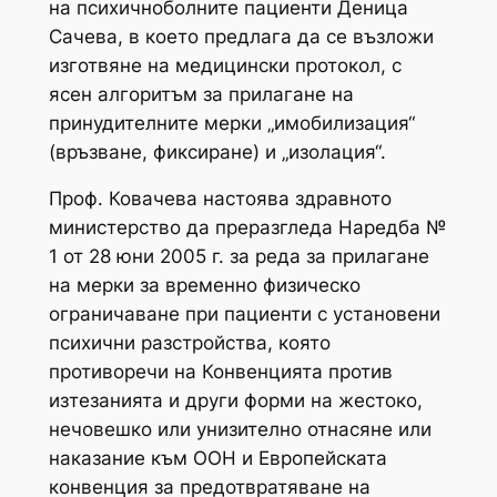
на психичноболните пациенти Деница
Сачева, в което предлага да се възложи
изготвяне на медицински протокол, с
ясен алгоритъм за прилагане на
принудителните мерки „имобилизация“
(връзване, фиксиране) и „изолация“.
Проф. Ковачева настоява здравното
министерство да преразгледа Наредба №
1 от 28 юни 2005 г. за реда за прилагане
на мерки за временно физическо
ограничаване при пациенти с установени
психични разстройства, която
противоречи на Конвенцията против
изтезанията и други форми на жестоко,
нечовешко или унизително отнасяне или
наказание към ООН и Европейската
конвенция за предотвратяване на