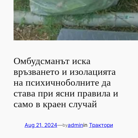
Омбудсманът иска
връзването и изолацията
на психичноболните да
става при ясни правила и
само в краен случай
Aug 21, 2024
—
admin
in
Трактори
by