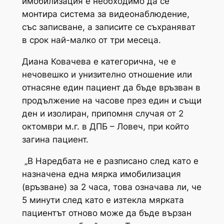
имобилизация е необходимо да се
монтира система за видеонаблюдение,
със записване, а записите се съхраняват
в срок най-малко от три месеца.
Диана Ковачева е категорична, че е
нечовешко и унизително отношение или
отнасяне един пациент да бъде връзван в
продължение на часове през един и същи
ден и изолиран, припомня случая от 2
октомври м.г. в ДПБ – Ловеч, при който
загина пациент.
„В Наредбата не е разписано след като е
назначена една мярка имобилизация
(връзване) за 2 часа, това означава ли, че
5 минути след като е изтекла мярката
пациентът отново може да бъде вързан