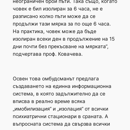
неограничен брой пъти. Така също, когато
човек е бил изолиран за 6 часа, не е
разписано колко пъти може да се
продължи тази мярка за по още 6 часа.
На практика, човек може да бъде
изолиран всеки ден в продължение на 15
дни почти без прекъсване на мярката“,
подчертава проф. Ковачева.
Освен това омбудсманът предлага
създаването на единна информационна
система, в която задължително да се
вписва в реално време всяка
„имобилизация“ и „изолация“ от всички
психиатрични стационари в сраната. А
въпросната система да свързва всички