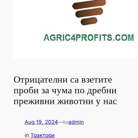
Отрицателни са взетите
проби за чума по дребни
преживни животни у нас
Aug 19, 2024
—
admin
by
in
Трактори