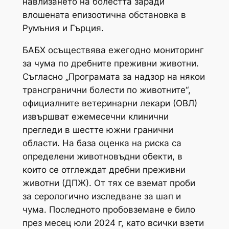
навлизането на болестта заради
влошената епизоотична обстановка в
Румъния и Гърция.
БАБХ осъществява ежегодно мониторинг
за чума по дребните преживни животни.
Съгласно „Програмата за надзор на някои
трансгранични болести по животните“,
официалните ветеринарни лекари (ОВЛ)
извършват ежемесечни клинични
прегледи в шестте южни гранични
области. На база оценка на риска са
определени животновъдни обекти, в
които се отглеждат дребни преживни
животни (ДПЖ). От тях се вземат проби
за серологично изследване за шап и
чума. Последното пробовземане е било
през месец юли 2024 г, като всички взети