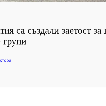
ия са създали заетост за 
е групи
ктори