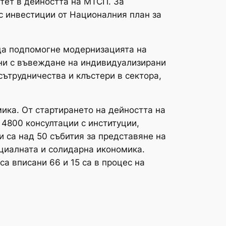
итет в дейността на МТСП. За
 с инвестиции от Националния план за
 да подпомогне модернизацията на
ени с въвеждане на индивидуализирани
сътрудничества и клъстери в сектора,
ика. От стартирането на дейността на
д 4800 консултации с институции,
 са над 50 събития за представяне на
оциалната и солидарна икономика.
са вписани 66 и 15 са в процес на