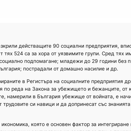
азкрили действащите 90 социални предприятия, впи
т тях 524 са за хора от уязвимите групи. Сред тях 
социално подпомагане; младежи до 29 години без п
България; пострадали от домашно насилие и др.
трираните в Регистъра на социалните предприятия д
 по реда на Закона за убежището и бежанците, от к
те, намерили в България убежище от войната, е начи
 трудовите си навици и да допринесат със знанията 
икономика, която е основен фактор за интегриране н