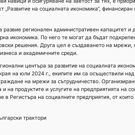
ви навици и осигуряване на заетост за тях, е приор
кт „Развитие на социалната икономика“, финансиран
да развие регионален административен капацитет и
рна икономика. По него те могат да бъдат подкреп
овски решения. Друга цел е създаването на мрежи, 
бизнеса и академичните среди.
гионални центъра за развитие на социалната иконом
 края на юли 2024 г., екипите им са осъществили на
граждане на мрежи за сътрудничество. Организирани
 и на продуктите и услугите на предприятията на с
е в Регистъра на социалните предприятия, от които 
ългарски трактори