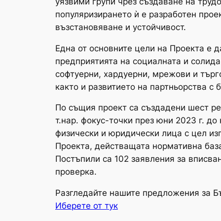
уязвими групи чрез създаване на трудо
популяризирането ѝ е разработен прое
възстановяване и устойчивост.
Една от основните цели на Проекта е 
предприятията на социалната и солида
софтуерни, хардуерни, мрежови и търг
както и развитието на партньорства с 
По същия проект са създадени шест ре
т.нар. фокус-точки през юни 2023 г. до
физически и юридически лица с цел из
Проекта, действащата нормативна база
Постъпили са 102 заявления за вписван
проверка.
Разгледайте нашите предложения за Б
Иберете от тук