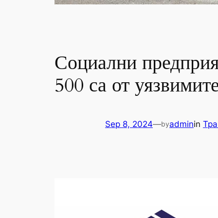
Социални предприят
500 са от уязвимит
Sep 8, 2024
—
admin
in
Тра
by