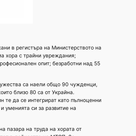
сани в регистъра на Министерството на
има хора с трайни увреждания;
рофесионален опит; безработни над 55
ружества са наели общо 90 чужденци,
оито близо 80 са от Украйна.
н те да се интегрират като пълноценни
и уменията си за развитие на
а пазара на труда на хората от