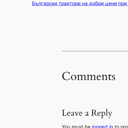
Български трактори на добри цени при
Comments
Leave a Reply
You must be
logged in
to po