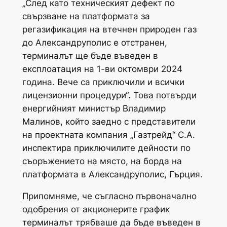
„След като техническият дефект по
свързване на платформата за
регазификация на втечнен природен газ
до Александруполис е отстранен,
терминалът ще бъде въведен в
експлоатация на 1-ви октомври 2024
година. Вече са приключили и всички
лицензионни процедури“. Това потвърди
енергийният министър Владимир
Малинов, който заедно с представители
на проектната компания „Газтрейд“ С.А.
инспектира приключилите дейности по
съоръжението на място, на борда на
платформата в Александруполис, Гърция.
Припомняме, че съгласно първоначално
одобрения от акционерите график
терминалът трябваше да бъде въведен в