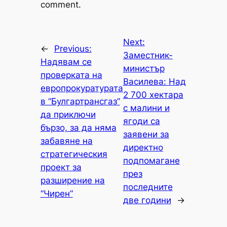
comment.
Next:
←
Previous:
Заместник-
Надявам се
министър
проверката на
Василева: Над
европрокуратурата
2 700 хектара
в “Булгартрансгаз”
с малини и
да приключи
ягоди са
бързо, за да няма
заявени за
забавяне на
директно
стратегическия
подпомагане
проект за
през
разширение на
последните
“Чирен”
две години
→