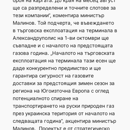
броя на каргата. До края на месец август
ще са разпределени и точните слотове за
тези компании“, коментира министър
Малинов. Той подчерта, че въвеждането
в търговска експлоатация на терминала в
Александруполис на 1-ви октомври ще
съвпадне и с началото на предстоящата
газова година. „Началото на търговската
експлоатация на терминала тази есен ще
даде конкурентно предимство и ще
гарантира сигурност на газовите
доставки за предстоящия зимен сезон за
региона на Югоизточна Европа с оглед
потенциалното спиране на
транспортирането на руски природен газ
през украинска територия от началото на
следващата година“, акцентира министър
Малинов. Проектът е от стратегическо