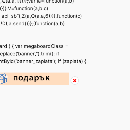
),Q(a.a,1))})};var la=function(a,b)
)})},V=function(a,b,c)
api_sb”),Z(a,Q(a.a,6)))},function(c)
0),a.send())};(function(a,b)
ard ) { var megaboardClass =
ace(‘banner’,”).trim(); if
Id(‘banner_zaplata’); if (zaplata) {