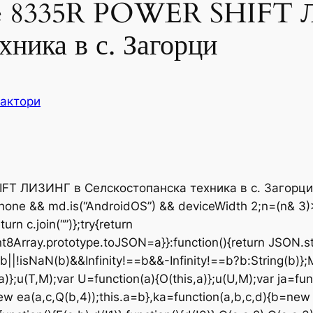
ere 8335R POWER SHIFT 
хника в с. Загорци
актори
IFT ЛИЗИНГ в Селскостопанска техника в с. Загорци
sPhone && md.is(“AndroidOS”) && deviceWidth
2;n=(n& 3)
turn c.join(“”)};try{return
int8Array.prototype.toJSON=a}}:function(){return JSON.str
||!isNaN(b)&&Infinity!==b&&-Infinity!==b?b:String(b)};M
,a)};u(T,M);var U=function(a){O(this,a)};u(U,M);var ja=fu
new ea(a,c,Q(b,4));this.a=b},ka=function(a,b,c,d){b=ne