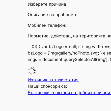
Изберете причина
Описание на проблема:
Мобилен телефон:
Норматив, действащ на територията на 
= 0)) { var bzLogo = null; if (img.width ==
bzLogo = ‘/img/gallery/noPhoto.svg’; } else 
imgs = document.querySelectorAll(‘img’); fo
Източник за тази статия
Наши спонсори са:
Български трактори на добри цени при