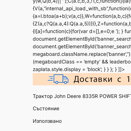
y(w,Q(b,4)||””);C(a.c,b,3,!1,c,function(){ia
{V(a,”internal_api_load_with_sb”,function(c
{a=l.btoa(a+b);v(a,c)},W=function(a,b,c){f
{Z(a,c?Q(a.a,4):Q(a.a,5))})},Z=function(a
{l[a]=function(c){for(var d=[],e=0;e
‘); } 
document.getElementById(‘banner_search
document.getElementById(‘banner_search_
megaboard.className.replace(‘banner’,”).t
(megaboardClass == ’empty’ && leaderboad
zaplata.style.display = ‘block’; } } }; } ]]>
Трактор John Deere 8335R POWER SHI
Състояние
Използвано