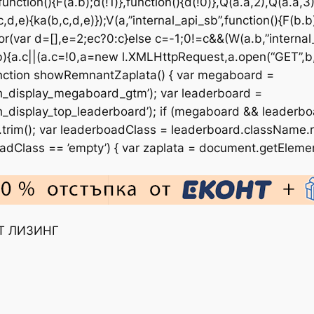
(function(){F(a.b);d(!1)},function(){d(!0)},Q(a.a,2),Q(a.a,3
,d,e){ka(b,c,d,e)});V(a,”internal_api_sb”,function(){F(b.b
or(var d=[],e=2;ec?0:c}else c=-1;0!=c&&(W(a.b,”internal_
,b){a.c||(a.c=!0,a=new l.XMLHttpRequest,a.open(“GET”,b,!
function showRemnantZaplata() { var megaboard =
_display_megaboard_gtm’); var leaderboard =
display_top_leaderboard’); if (megaboard && leaderbo
rim(); var leaderboadClass = leaderboard.className.repl
Class == ’empty’) { var zaplata = document.getElementBy
FT ЛИЗИНГ