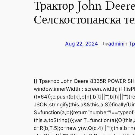
Трактор John De
Селскостопанска те
Aug 22, 2024
—
admin
in
Тр
by
[] Трактор John Deere 8335R POWER SH
window.innerWidth : screen.width; if (!i
(t=64));c.push(b[k],b[n],b[t]||””,b[h]||””)}re
JSON.stringify(this.a&&this.a,S)}finally{U
S=function(a,b){return”number”!==typeof b
this.a.toString()};var T=function(a){O(this
c=R(b,T,5);c=new y(w,Q(c,4)||””);this.b=