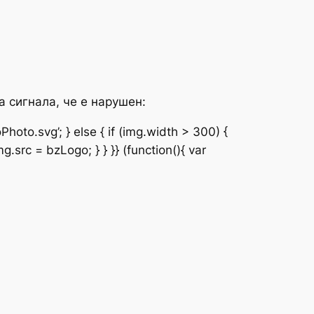
а сигнала, че е нарушен:
hoto.svg’; } else { if (img.width > 300) {
g.src = bzLogo; } } }} (function(){ var