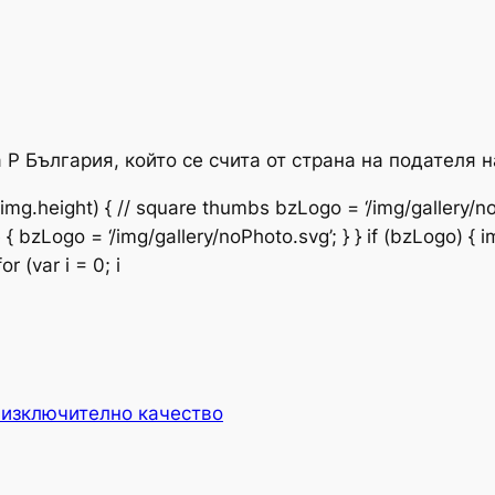
Р България, който се счита от страна на подателя н
 img.height) { // square thumbs bzLogo = ‘/img/gallery/noP
{ bzLogo = ‘/img/gallery/noPhoto.svg’; } } if (bzLogo) { im
r (var i = 0; i
 изключително качество