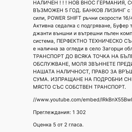
НАЛИЧЕН ! ! ! НОВ ВНОС ГЕРМАНИЯ
ВЪЗМОЖЕН 5 ГОД. БАНКОВ ЛИЗИНГ с 10%
сили, POWER SHIFT ръчни скорости 16/4
Активна седалка с подгряване, Буфер т
джанти външни и вътрешни пълен компл
система, ПЕРФЕКТНО ТЕХНИЧЕСКО СЪС
е налична за огледи в село Загорци об
ТРАНСПОРТ ДО ВСЯКА ТОЧКА НА БЪЛГАР
ОБСЛУЖВАНЕ, МОЛЯ ЗВЪННЕТЕ ПРЕДИ 
НАШАТА НАЛИЧНОСТ, ПРАВО ЗА ВРЪ
СУМА. ИЗПРАЩАНЕ НА ПОДРОБНИ СН
МЯСТО СЪС СОБСТВЕН ТРАНСПОРТ.
//www.youtube.com/embed/lRkBnX55Bw
Преглеждания: 1 302
Оценка 5 от 2 гласа.