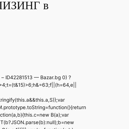
ЛИЗИНГ в
 – ID42281513 — Bazar.bg
0) ?
>4;t=(t&15)>6;h&=63;f||(h=64,e||
ingify(this.a&&this.a,S)};var
.prototype.toString=function(){return
nction(a,b){this.c=new B(a);var
w T(b?JSON.parse(b):null);b=new