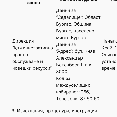
звено
Данни за
“Седалище”: Област
Бургас, Община
Бургас, населено
място Бургас
Дирекция
Начало
Данни за
“Административно-
Край: 
“Адрес”: бул. Княз
правно
Описан
Александър
обслужване и
устано
Бетенберг 1, п.к.
човешки ресурси”
време
8000
Kод за
междуселищно
избиране: (056)
Телефони: 87 60 60
9. Изисквания, процедури, инструкции