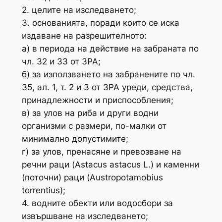
2. целите на изследването;
3. основанията, поради които се иска
издаване на разрешителното:
а) в периода на действие на забраната по
чл. 32 и 33 от ЗРА;
б) за използването на забранените по чл.
35, ал. 1, т. 2 и 3 от ЗРА уреди, средства,
принадлежности и приспособления;
в) за улов на риба и други водни
организми с размери, по-малки от
минимално допустимите;
г) за улов, пренасяне и превозване на
речни раци (Astacus astacus L.) и каменни
(поточни) раци (Austropotamobius
torrentius);
4. водните обекти или водосбори за
извършване на изследването;