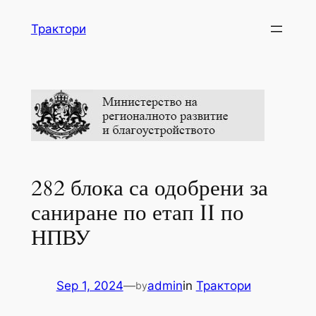
Skip
Трактори
to
content
282 блока са одобрени за
саниране по етап II по
НПВУ
Sep 1, 2024
—
admin
in
Трактори
by