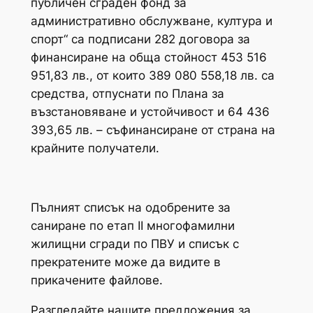
публичен сграден фонд за
административно обслужване, култура и
спорт“ са подписани 282 договора за
финансиране на обща стойност 453 516
951,83 лв., от които 389 080 558,18 лв. са
средства, отпуснати по Плана за
възстановяване и устойчивост и 64 436
393,65 лв. – съфинансиране от страна на
крайните получатели.
Пълния
т
списък на одобрените за
саниране по етап II многофамилни
жилищни сгради по ПВУ
и
списък с
прекратените
може да видите в
прикачените файлове.
Разгледайте нашите предложения за