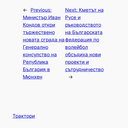
←
Previous:
Next:
Кметът на
Министър Иван
Русе и
Кондов откри
ръководството
тържествено
на Българската
новата сграда на
федерация по
Генерално
волейбол
консулство на
обсъдиха нови
Република
проекти и
България в
сътрудничество
Мюнхен
→
Трактори